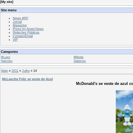
[
My site
]
Site menu
News #RP
Jornal
Magazine
Press by Angel News
Relações Públicas
Contato\Email
VIP
Categories
#Luxo
#Moda
Narciso
Sabores
Main
»
2011
»
Julho
»
14
McLanche Feliz se veste de Azul
McDonald's se veste de azul c