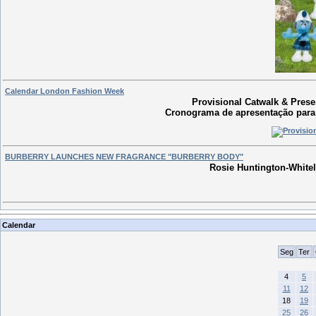
Calendar London Fashion Week
Provisional Catwalk & Pres
Cronograma
de apresentação
para
BURBERRY LAUNCHES NEW FRAGRANCE "BURBERRY BODY"
Rosie Huntington-Whitel
Calendar
Seg
Ter
4
5
11
12
18
19
25
26