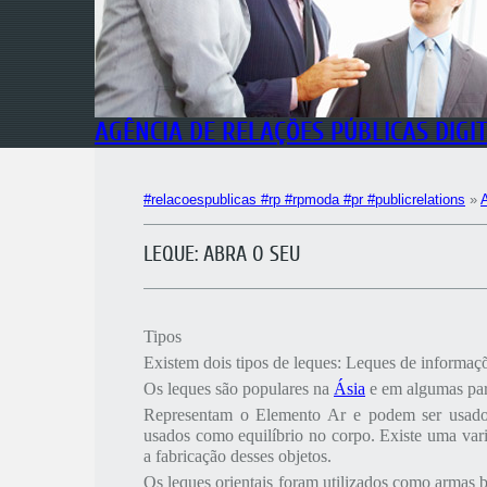
AGÊNCIA DE RELAÇÕES PÚBLICAS DIGI
#relacoespublicas #rp #rpmoda #pr #publicrelations
»
LEQUE: ABRA O SEU
Tipos
Existem dois tipos de leques: Leques de informaç
Os leques são populares na
Ásia
e em algumas par
Representam o Elemento Ar e podem ser usados
usados como equilíbrio no corpo. Existe uma varie
a fabricação desses objetos.
Os leques orientais foram utilizados como armas 