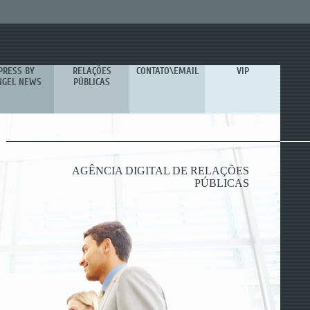
PRESS BY
RELAÇÕES
CONTATO\EMAIL
VIP
NGEL NEWS
PÚBLICAS
RELAÇÕES PÚBLICAS & MARKETING
AGÊNCIA DIGITAL DE RELAÇÕES
CRIATIVIDADE E INOVAÇÃO
PÚBLICAS
DIGITAIS