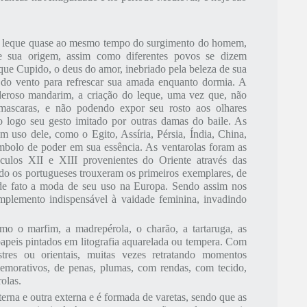
do leque quase ao mesmo tempo do surgimento do homem,
e sua origem, assim como diferentes povos se dizem
que Cupido, o deus do amor, inebriado pela beleza de sua
 do vento para refrescar sua amada enquanto dormia. A
oderoso mandarim, a criação do leque, uma vez que, não
mascaras, e não podendo expor seu rosto aos olhares
do logo seu gesto imitado por outras damas do baile. As
am uso dele, como o Egito, Assíria, Pérsia, Índia, China,
mbolo de poder em sua essência. As ventarolas foram as
culos XII e XIII provenientes do Oriente através das
o os portugueses trouxeram os primeiros exemplares, de
u de fato a moda de seu uso na Europa. Sendo assim nos
plemento indispensável à vaidade feminina, invadindo
omo o marfim, a madrepérola, o charão, a tartaruga, as
papeis pintados em litografia aquarelada ou tempera. Com
stres ou orientais, muitas vezes retratando momentos
memorativos, de penas, plumas, com rendas, com tecido,
olas.
erna e outra externa e é formada de varetas, sendo que as