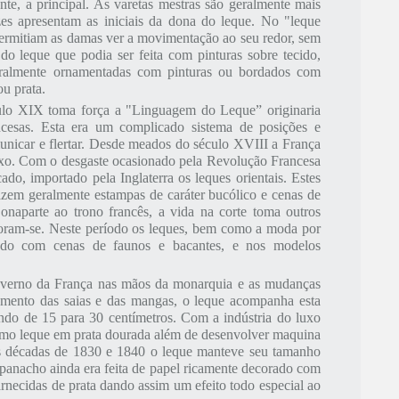
nte, a principal. As varetas mestras são geralmente mais
es apresentam as iniciais da dona do leque. No "leque
permitiam as damas ver a movimentação ao seu redor, sem
do leque que podia ser feita com pinturas sobre tecido,
geralmente ornamentadas com pinturas ou bordados com
u prata.
culo XIX toma força a "Linguagem do Leque” originaria
ncesas. Esta era um complicado sistema de posições e
unicar e flertar. Desde meados do século XVIII a França
 luxo. Com o desgaste ocasionado pela Revolução Francesa
do, importado pela Inglaterra os leques orientais. Estes
zem geralmente estampas de caráter bucólico e cenas de
naparte ao trono francês, a vida na corte toma outros
goram-se. Neste período os leques, bem como a moda por
sendo com cenas de faunos e bacantes, e nos modelos
overno da França nas mãos da monarquia e as mudanças
mento das saias e das mangas, o leque acompanha esta
ando de 15 para
30 centímetros
. Com a indústria do luxo
como leque em prata dourada além de desenvolver maquina
s décadas de 1830 e 1840 o leque manteve seu tamanho
 panacho ainda era feita de papel ricamente decorado com
arnecidas de prata dando assim um efeito todo especial ao