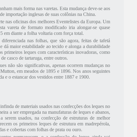
 ganham mais forma nas varetas. Esta mudança deve-se aos
de importação inglesas de suas colônias na China.
orte nas oficinas dos melhores Eventelistes da Europa. Um
ta vareta de formato modificado iria alongar-se quase
 em diante a folha voltaria com força total.
ferenciada nas folhas, que são agora, feitas de tafetá
e dá maior estabilidade ao tecido e alonga a durabilidade
 primeiros leques com características inovadoras, como
de casco de tartaruga, entre outros.
ques não são significativas, apenas ocorrem mudanças no
Mutton, em meados de 1895 e 1896. Nos anos seguintes
e o estancar dos vestidos entre 1887 e 1900.
infinda de materiais usados nas confecções dos leques no
imeira a ser empregada na manufaturas de leques e abanos,
a serem usados, na confecção de estruturas de melhor
arecem os primeiros leques de estrutura em madrepérola,
das e cobertas com folhas de prata ou ouro.
acentes permanecem, e a confecção do leque ainda vai