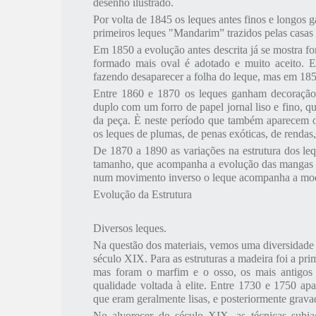
desenho ilustrado.
Por volta de 1845 os leques antes finos e longos
primeiros leques "Mandarim” trazidos pelas casas 
Em
1850 a
evolução antes descrita já se mostra f
formado mais oval é adotado e muito aceito. Es
fazendo desaparecer a folha do leque, mas em 1855
Entre 1860 e 1870 os leques ganham decoração di
duplo com um forro de papel jornal liso e fino, qu
da peça. È neste período que também aparecem os
os leques de plumas, de penas exóticas, de rendas, 
De
1870 a
1890 as variações na estrutura dos le
tamanho, que acompanha a evolução das mangas 
num movimento inverso o leque acompanha a moda 
Evolução da Estrutura
Diversos leques.
Na questão dos materiais, vemos uma diversidade 
século XIX. Para as estruturas a madeira foi a pr
mas foram o marfim e o osso, os mais antigos 
qualidade voltada à elite. Entre 1730 e 1750 ap
que eram geralmente lisas, e posteriormente grava
No alvorecer do século XIX, as técnicas subj