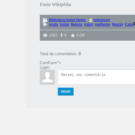
Fonte Wikipédia
Biblioteca Angel News
netoangel
moda
,
bolsa
,
Beleza
,
mãos
,
mulheres
,
frescor
,
Calor
1383
0
0.0
/
0
Total de comentários
:
0
ComForm">
Login:
ENVIAR