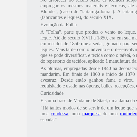
empregar os mesmos materiais e técnicas, até
Blonde”, (casco de "tartaruga-loura”). A tartarug
(fabricantes e leques), do século XIX.
Evolução da Folha
A "Folha”, parte que produz o vento no leque
leque. Até do século XVII a 1850, era em sua mai
em meados de 1850 que a seda , gomada para ser
leques. Mais tarde com o advento e o desenvolvi
que se pode diversificar, e tecida como o tafetá, o
do repertorio de tecidos, aplicado à manufatura da
As plumas, empregadas desde 1840 na decoração 
mandarim. Em finais de 1860 e inicio de 1870
avestruz. Desde então ganhou fama e virou 
requisitado e usado nas óperas, bailes, recepções, 
Curiosidade
Eis uma frase de Madame de Stäel, uma dama da so
"Há tantos modos de se servir de um leque que se
uma
condessa
, uma
marquesa
de uma
routurièr
espada."