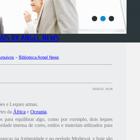
1
2
3
TAIS BY ANGEL NEWS
Arquivos
»
Biblioteca Angel News
16/02/10, 16:09
ões e Leques armas.
tes da
África
e
Oceania
.
 para equilibrar algo, como por exemplo, dois leques
dade imensa de cores, estilos e materiais utilizados para
brancas na Antiguidade e no período Medieval, e hoje são