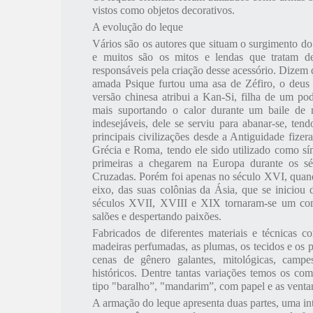
vistos como objetos decorativos.
A evolução do leque
Vários são os autores que situam o surgimento 
e muitos são os mitos e lendas que tratam d
responsáveis pela criação desse acessório. Dizem 
amada Psique furtou uma asa de Zéfiro, o deus
versão chinesa atribui a Kan-Si, filha de um p
mais suportando o calor durante um baile de 
indesejáveis, dele se serviu para abanar-se, ten
principais civilizações desde a Antiguidade fizer
Grécia e Roma, tendo ele sido utilizado como sí
primeiras a chegarem na Europa durante os sé
Cruzadas. Porém foi apenas no século XVI, quand
eixo, das suas colônias da Ásia, que se inicio
séculos XVII, XVIII e XIX tornaram-se um com
salões e despertando paixões.
Fabricados de diferentes materiais e técnicas c
madeiras perfumadas, as plumas, os tecidos e os 
cenas de gênero galantes, mitológicas, campe
históricos. Dentre tantas variações temos os co
tipo "baralho”, "mandarim”, com papel e as ventar
A armação do leque apresenta duas partes, uma int