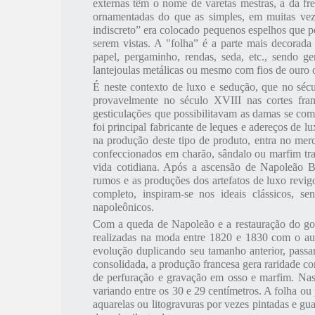
externas têm o nome de varetas mestras, a da fre
ornamentadas do que as simples, em muitas vez
indiscreto” era colocado pequenos espelhos que 
serem vistas. A "folha” é a parte mais decorada 
papel, pergaminho, rendas, seda, etc., sendo 
lantejoulas metálicas ou mesmo com fios de ouro o
É neste contexto de luxo e sedução, que no sé
provavelmente no século XVIII nas cortes fra
gesticulações que possibilitavam as damas se com
foi principal fabricante de leques e adereços de
na produção deste tipo de produto, entra no merca
confeccionados em charão, sândalo ou marfim tra
vida cotidiana. Após a ascensão de Napoleão Bo
rumos e as produções dos artefatos de luxo revi
completo, inspiram-se nos ideais clássicos, 
napoleônicos.
Com a queda de Napoleão e a restauração do g
realizadas na moda entre 1820 e 1830 com o au
evolução duplicando seu tamanho anterior, pass
consolidada, a produção francesa gera raridade 
de perfuração e gravação em osso e marfim. Na
variando entre os 30 e
29 centímetros
. A folha ou
aquarelas ou litogravuras por vezes pintadas e gu