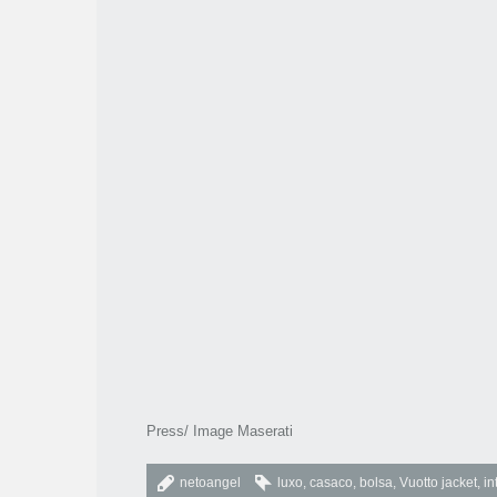
Press/ Image Maserati
netoangel
luxo
,
casaco
,
bolsa
,
Vuotto jacket
,
in