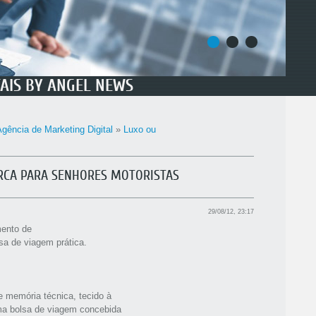
1
2
3
TAIS BY ANGEL NEWS
gência de Marketing Digital
»
Luxo ou
RCA PARA SENHORES MOTORISTAS
29/08/12, 23:17
mento de
sa de viagem prática.
e memória técnica, tecido à
uma bolsa de viagem concebida