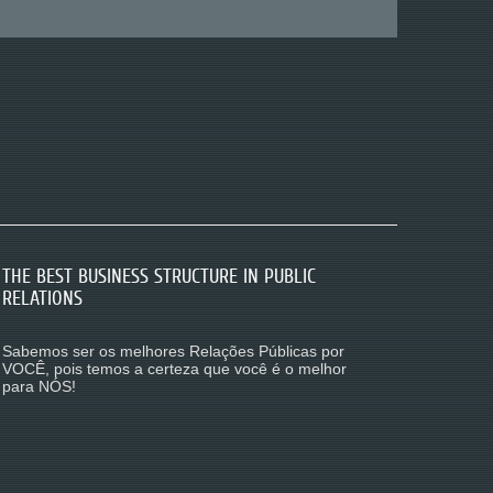
THE BEST BUSINESS STRUCTURE IN PUBLIC
TENHAM SONHOS E SABEREMOS CONECTÁ-
PENSE GRANDE, POIS SABEREMOS FAZER O
RELATIONS
LOS AO MUNDO DIGITAL E REAL.
MELHOR PELA SUA EMPRESA E POR VOCÊ!
Sabemos ser os melhores Relações Públicas por
Bem vindos ao Mundo Digital RP I Agência de
Pois somos
RELAÇÕES PÚBLICAS
em tempo
VOCÊ, pois temos a certeza que você é o melhor
Relações Públicas Digitais.
integral pelo seu pensamento
para NÓS!