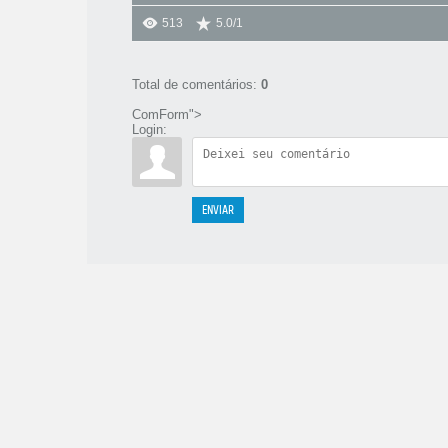
513
5.0
/
1
Total de comentários
:
0
ComForm">
Login:
ENVIAR