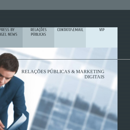
PRESS BY
RELAÇÕES
CONTATO\EMAIL
VIP
NGEL NEWS
PÚBLICAS
RELAÇÕES PÚBLICAS & MARKETING
AGÊNCIA DIGITAL DE RELAÇÕES
CRIATIVIDADE E INOVAÇÃO
PÚBLICAS
DIGITAIS